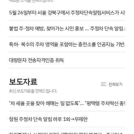
새로운 소식을 전해드립니다.
5월 26일부터 서울 강북구에서 주정차단속알림서비스가 시행됩
불법 주·정차 예방, 찾아가는 시민 홍보 … 주정차 단속 알림 문
특허- 복수의 주차 영역을 포함하는 충전소를 인공지능 기반으로
대량문자 전송자격인증 취득
보도자료
전체보기
최신 보도자료를 전해드립니다.
‘차 세울 곳을 찾아 헤매는 일 없도록’… ‘평택형 주차혁신 종합계
창원 주정차 단속 알림 하루 1회→무제한