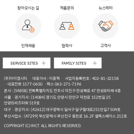
SERVICE SITES
FAMILY SITES
(주)아이엠시티
ㆍ 대표이사 : 이충혁 ㆍ 사업자등록번호 : 402-81-32158
찾아오시는 길
제품문의
뉴스레터
ㆍ대표전화 1577-0650 ㆍ팩스 063-271-7196
본사 : [54858] 전북특별자치도 전주시 덕진구 만성북로 47 만성유타워 4층
서울ㆍ경기지사 : [14084] 경기도 안양시 만안구 덕천로 152번길 25
안양IS비즈타워 519호
대구ㆍ경상지사 : [42612] 대구광역시 달서구 달구벌대로251안길7 504호
부산사업소 : [47299] 부산광역시 부산진구 동천로 16, 2F 셀렉스페이스 212호
인재채용
협력사
고객사
COPYRIGHT (C) IMCT. ALL RIGHTS RESERVED.