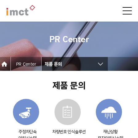
PR Center
PR Center
제품 문의
공지사항
제품 문의
언론보도
뉴스레터
협력사
고객사
주정차단속
차량번호 인식솔루션
재난상황
알림시스템
문자알림시스템