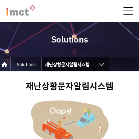
Solutions
Solutions
재난상황문자알림시스템
주정차단속알림시스템
재난상황문자알림시스템
차량번호인식시스템
불법주정차단속 통합관리
불법차량단속시스템
통합메시징 발송시스템