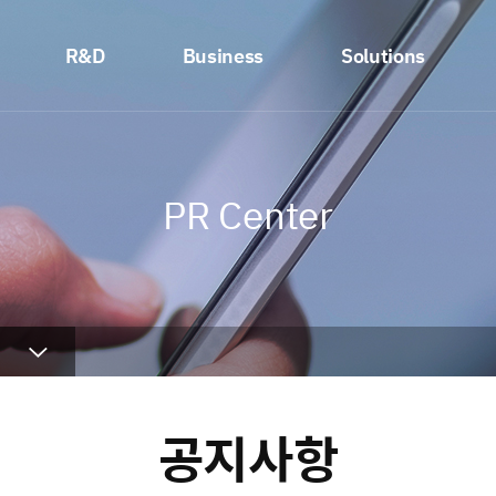
R&D
Business
Solutions
PR Center
공지사항