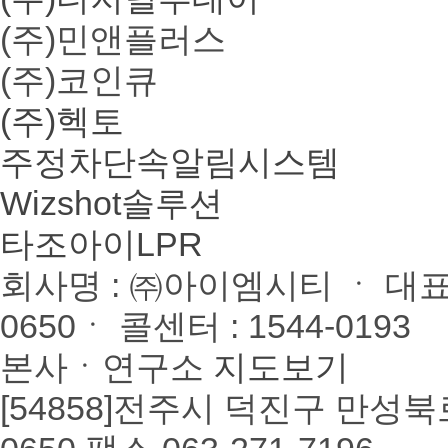
(주)민앤플러스
(주)코인큐
(주)헥토
주정차단속알림시스템
Wizshot솔루션
타조아이LPR
회사명
: ㈜아이엠시티 ㆍ
대
0650ㆍ
콜센터
: 1544-0193
본사ㆍ연구소
지도보기
[54858]전주시 덕진구 만성북