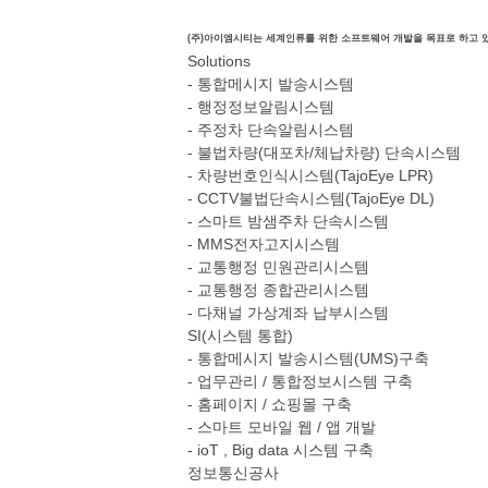
(주)아이엠시티는 세계인류를 위한 소프트웨어 개발을 목표로 하고 있으
Solutions
- 통합메시지 발송시스템
- 행정정보알림시스템
- 주정차 단속알림시스템
- 불법차량(대포차/체납차량) 단속시스템
- 차량번호인식시스템(TajoEye LPR)
- CCTV불법단속시스템(TajoEye DL)
- 스마트 밤샘주차 단속시스템
- MMS전자고지시스템
- 교통행정 민원관리시스템
- 교통행정 종합관리시스템
- 다채널 가상계좌 납부시스템
SI(시스템 통합)
- 통합메시지 발송시스템(UMS)구축
- 업무관리 / 통합정보시스템 구축
- 홈페이지 / 쇼핑몰 구축
- 스마트 모바일 웹 / 앱 개발
- ioT , Big data 시스템 구축
정보통신공사