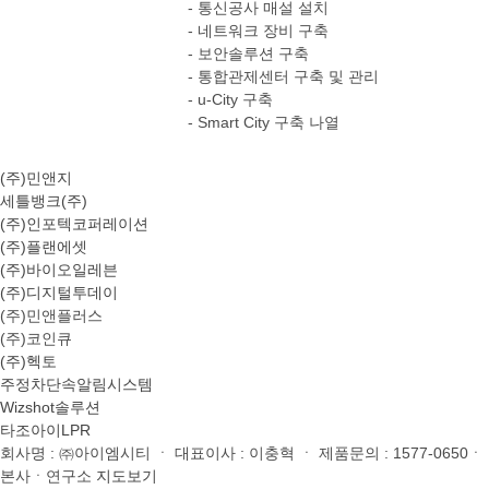
- 통신공사 매설 설치
- 네트워크 장비 구축
- 보안솔루션 구축
- 통합관제센터 구축 및 관리
- u-City 구축
- Smart City 구축 나열
(주)민앤지
세틀뱅크(주)
(주)인포텍코퍼레이션
(주)플랜에셋
(주)바이오일레븐
(주)디지털투데이
(주)민앤플러스
(주)코인큐
(주)헥토
주정차단속알림시스템
Wizshot솔루션
타조아이LPR
회사명
: ㈜아이엠시티 ㆍ
대표이사
: 이충혁 ㆍ
제품문의
: 1577-0650ㆍ
본사ㆍ연구소
지도보기