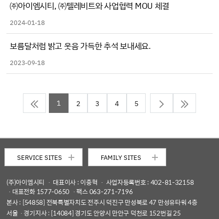
㈜아이엠시티, ㈜텔레비트와 사업협력 MOU 체결
2024-01-18
보름달처럼 밝고 웃음 가득한 추석 보내세요.
2023-09-18
1
2
3
4
5
SERVICE SITES
FAMILY SITES
(주)아이엠시티
ㆍ 대표이사 : 이충혁 ㆍ 사업자등록번호 : 402-81-32158
ㆍ대표전화 1577-0650 ㆍ팩스 063-271-7196
본사 : [54858] 전북특별자치도 전주시 덕진구 만성북로 47 만성유타워 4층
서울ㆍ경기지사 : [14084] 경기도 안양시 만안구 덕천로 152번길 25