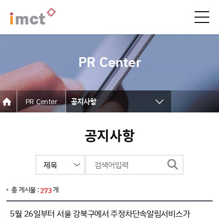
PR Center
PR Center
공지사항
공지사항
공지사항
언론보도
뉴스레터
협력사
총 게시물 :
개
273
고객사
5월 26일부터 서울 강북구에서 주정차단속알림서비스가